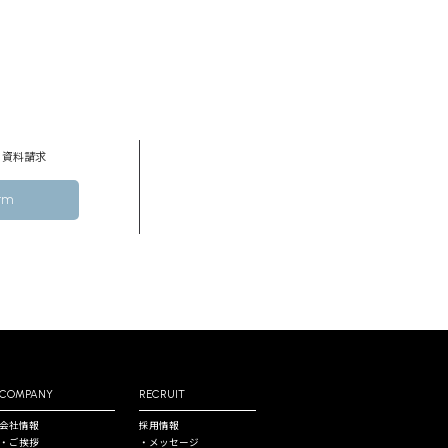
・資料請求
orm
COMPANY
RECRUIT
会社情報
採⽤情報
・ご挨拶
・メッセージ