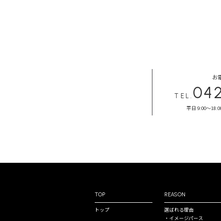
お
04
TEL.
平日 9:00～18:0
TOP
REASON
トップ
選ばれる理由
・イメージパース