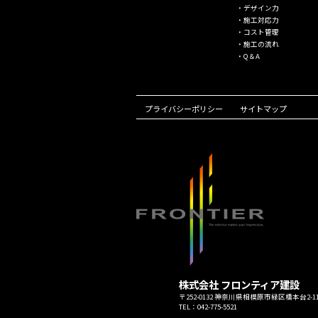
・デザイン⼒
・施⼯対応⼒
・コスト管理
・施⼯の流れ
・Q＆A
プライバシーポリシー
サイトマップ
株式会社 フロンティア建設
〒252-0132 神奈川県相模原市緑区橋本台2-11
TEL：042-775-5521