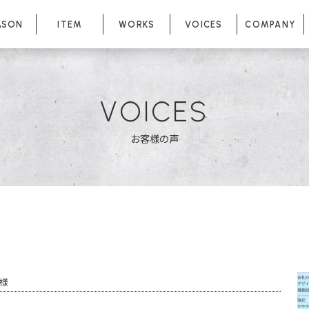
ASON
ITEM
WORKS
VOICES
COMPANY
VOICES
お客様の声
T様