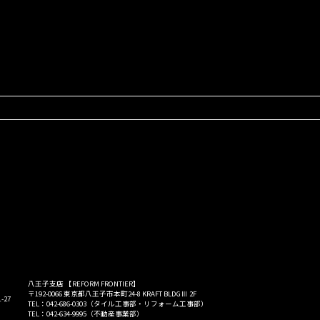
八王子支店 【REFORM FRONTIER】
〒192-0066 東京都八王子市本町24-8 KRAFT BLDGⅢ 2F
-27
TEL：042-686-0303（タイル工事部・リフォーム工事部）
TEL：042-634-9995（不動産事業部）