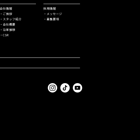
会社情報
採⽤情報
・ご挨拶
・メッセージ
・スタッフ紹介
・募集要項
・会社概要
・沿⾰推移
・CSR