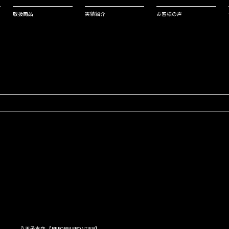
取扱商品
実績紹介
お客様の声
八王子支店 【REFORM FRONTIER】